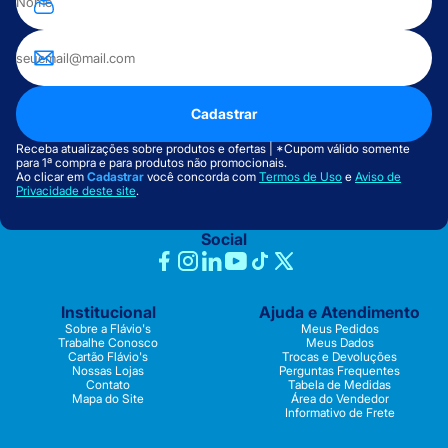
Cadastrar
Receba atualizações sobre produtos e ofertas | *Cupom válido somente
para 1ª compra e para produtos não promocionais.
Ao clicar em
Cadastrar
você concorda com
Termos de Uso
e
Aviso de
Privacidade deste site
.
Social
Institucional
Ajuda e Atendimento
Sobre a Flávio's
Meus Pedidos
Trabalhe Conosco
Meus Dados
Cartão Flávio's
Trocas e Devoluções
Nossas Lojas
Perguntas Frequentes
Contato
Tabela de Medidas
Mapa do Site
Área do Vendedor
Informativo de Frete