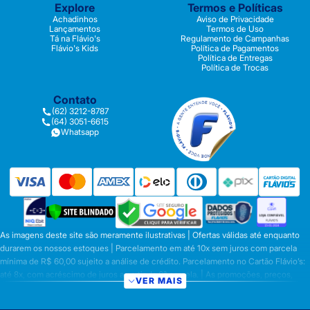
Explore
Termos e Políticas
Achadinhos
Aviso de Privacidade
Lançamentos
Termos de Uso
Tá na Flávio's
Regulamento de Campanhas
Flávio's Kids
Política de Pagamentos
Política de Entregas
Política de Trocas
Contato
(62) 3212-8787
(64) 3051-6615
Whatsapp
As imagens deste site são meramente ilustrativas | Ofertas válidas até enquanto
durarem os nossos estoques | Parcelamento em até 10x sem juros com parcela
mínima de R$ 60,00 sujeito a análise de crédito. Parcelamento no Cartão Flávio’s:
até 8x, com acréscimo de juros a partir da 6ª parcela. | As promoções, preços,
VER MAIS
parcelamentos e condições de pagamento são válidas apenas para compras
efetuadas nesta loja virtual | A inclusão no carrinho não garante o preço e/ou a