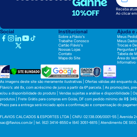
Ganhe
Receba atual
10%OFF
Ao clicar e
Social
Institucional
Ajuda e
Sobre a Flávio's
Meus Pedid
Trabalhe Conosco
Meus Dado
Cartão Flávio's
Trocas e D
Nossas Lojas
Perguntas 
Contato
Tabela de 
Mapa do Site
Área do Ve
Informativo
As imagens deste site são meramente ilustrativas | Ofertas válidas até enquanto 
Flávio’s: até 8x, com acréscimo de juros a partir da 6ª parcela. | As promoções, 
e/ou a disponibilidade do produto | Vendas sujeitas a análise e disponibilidade |
produtos | Frete Grátis para compras em Goiás, DF com pedido mínimo de R$ 349,90
Prazo para a entrega será iniciado após a confirmação e compensação do pagamen
FLAVIOS CALCADOS & ESPORTES LTDA | CNPJ: 02.138.006/0001-55 | Avenida 24 de o
sac@flavios.com.br
| tel. (62) 3414-8550 e (64) 3051-6615 | Atendimento DE