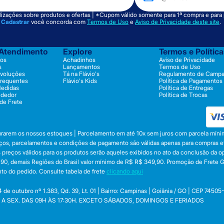
izações sobre produtos e ofertas | *Cupom válido somente para 1ª compra e para
m
Cadastrar
você concorda com
Termos de Uso
e
Aviso de Privacidade deste site
.
 Atendimento
Explore
Termos e Polític
os
Achadinhos
Aviso de Privacidade
s
Lançamentos
Termos de Uso
evoluções
Tá na Flávio's
Regulamento de Camp
Frequentes
Flávio's Kids
Política de Pagamentos
Medidas
Política de Entregas
ndedor
Política de Trocas
 de Frete
durarem os nossos estoques | Parcelamento em até 10x sem juros com parcela mínim
preços, parcelamentos e condições de pagamento são válidas apenas para compras efe
 Os preços válidos para os produtos serão aqueles exibidos no ato da conclusão da 
, demais Regiões do Brasil valor mínimo de R$ R$ 349,90. Promoção de Frete Gráti
to do pedido. Consulte tabela de frete
clicando aqui
utubro nº 1.383, Qd. 39, Lt. 01 | Bairro: Campinas | Goiânia / GO | CEP 74505
 SEG. A SEX. DAS 09H ÀS 17:30H. EXCETO SÁBADOS, DOMINGOS E FERIADOS