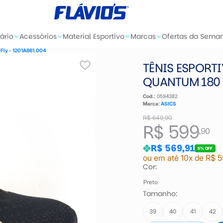
ário
Acessórios
Material Esportivo
Marcas
Ofertas da Sema
 Fly - 1201A861.004
TÊNIS ESPORT
QUANTUM 180 F
Cod.:
0594382
Marca:
ASICS
R$ 649,90
R$ 599
,90
R$ 569,91
5% OFF
ou em até 10x de R$ 5
Cor:
Preto
Tamanho:
39
40
41
42