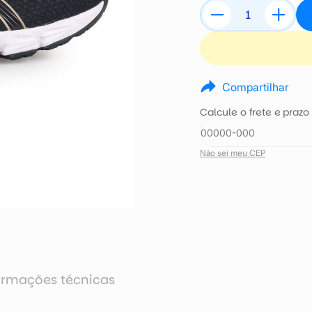
Compartilhar
Calcule o frete e prazo
Não sei meu CEP
ormações técnicas