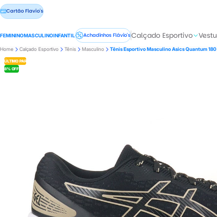
Cartão Flavio's
Calçado Esportivo
Vestu
Achadinhos Flávio's
FEMININO
MASCULINO
INFANTIL
Home
Calçado Esportivo
Tênis
Masculino
Tênis Esportivo Masculino Asics Quantum 180
ÚLTIMO PAR
8% OFF