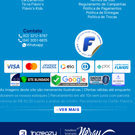
Tá na Flávio's
Regulamento de Campanhas
Flávio's Kids
Política de Pagamentos
Política de Entregas
Política de Trocas
Contato
(62) 3212-8787
(64) 3051-6615
Whatsapp
As imagens deste site são meramente ilustrativas | Ofertas válidas até enquanto
durarem os nossos estoques | Parcelamento em até 10x sem juros com parcela
mínima de R$ 60,00 sujeito a análise de crédito. Parcelamento no Cartão Flávio’s:
até 8x, com acréscimo de juros a partir da 6ª parcela. | As promoções, preços,
VER MAIS
parcelamentos e condições de pagamento são válidas apenas para compras
efetuadas nesta loja virtual | A inclusão no carrinho não garante o preço e/ou a
disponibilidade do produto | Vendas sujeitas a análise e disponibilidade | Os
preços válidos para os produtos serão aqueles exibidos no ato da conclusão da