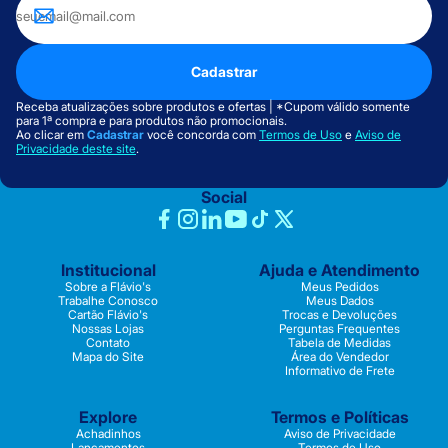
Cadastrar
Receba atualizações sobre produtos e ofertas | *Cupom válido somente
para 1ª compra e para produtos não promocionais.
Ao clicar em
Cadastrar
você concorda com
Termos de Uso
e
Aviso de
Privacidade deste site
.
Social
Institucional
Ajuda e Atendimento
Sobre a Flávio's
Meus Pedidos
Trabalhe Conosco
Meus Dados
Cartão Flávio's
Trocas e Devoluções
Nossas Lojas
Perguntas Frequentes
Contato
Tabela de Medidas
Mapa do Site
Área do Vendedor
Informativo de Frete
Explore
Termos e Políticas
Achadinhos
Aviso de Privacidade
Lançamentos
Termos de Uso