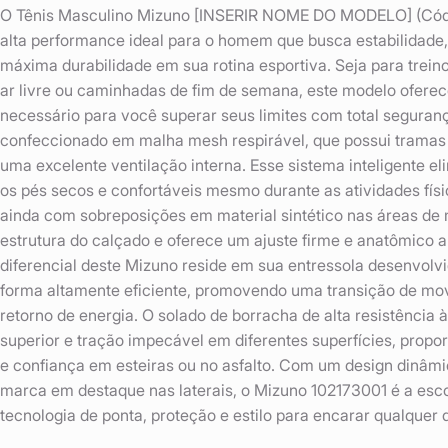
O Tênis Masculino Mizuno [INSERIR NOME DO MODELO] (Códig
alta performance ideal para o homem que busca estabilidade
máxima durabilidade em sua rotina esportiva. Seja para trein
ar livre ou caminhadas de fim de semana, este modelo oferec
necessário para você superar seus limites com total seguranç
confeccionado em malha mesh respirável, que possui tramas 
uma excelente ventilação interna. Esse sistema inteligente e
os pés secos e confortáveis mesmo durante as atividades fís
ainda com sobreposições em material sintético nas áreas de 
estrutura do calçado e oferece um ajuste firme e anatômico 
diferencial deste Mizuno reside em sua entressola desenvolv
forma altamente eficiente, promovendo uma transição de mo
retorno de energia. O solado de borracha de alta resistência
superior e tração impecável em diferentes superfícies, propo
e confiança em esteiras ou no asfalto. Com um design dinâmi
marca em destaque nas laterais, o Mizuno 102173001 é a esc
tecnologia de ponta, proteção e estilo para encarar qualquer d