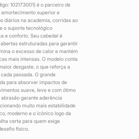
o: 102173001) é o parceiro de
, amortecimento superior e
os diários na academia, corridas ao
e o suporte tecnológico
a e conforto. Seu cabedal é
abertas estruturadas para garantir
limina o excesso de calor e mantém
icas mais intensas. O modelo conta
maior desgaste, o que reforça a
a cada passada. O grande
ida para absorver impactos de
vimentos suave, leve e com ótimo
 à abrasão garante aderência
rcionando muito mais estabilidade
co, moderno e o icônico logo da
olha certa para quem exige
esafio físico.