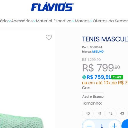
ário
Acessórios
Material Esportivo
Marcas
Ofertas da Sema
TENIS MASCUL
Cod.:
0566624
Marca:
MIZUNO
R$ 1.299,90
R$ 799
,90
R$ 759,91
5% OFF
ou em até 10x de R$ 7
Cor:
Azul e Branco
Tamanho:
40
41
42
43