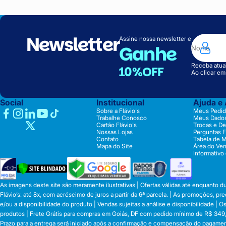
Newsletter
Assine nossa newsletter e
Ganhe
Receba atual
10%OFF
Ao clicar e
Social
Institucional
Ajuda e
Sobre a Flávio's
Meus Pedid
Trabalhe Conosco
Meus Dado
Cartão Flávio's
Trocas e D
Nossas Lojas
Perguntas 
Contato
Tabela de 
Mapa do Site
Área do Ve
Informativo
As imagens deste site são meramente ilustrativas | Ofertas válidas até enquanto 
Flávio’s: até 8x, com acréscimo de juros a partir da 6ª parcela. | As promoções, 
e/ou a disponibilidade do produto | Vendas sujeitas a análise e disponibilidade |
produtos | Frete Grátis para compras em Goiás, DF com pedido mínimo de R$ 349,90
Prazo para a entrega será iniciado após a confirmação e compensação do pagamen