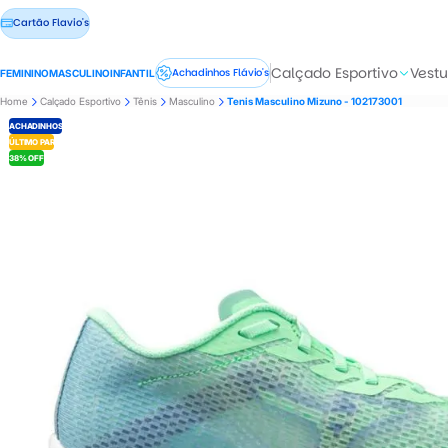
Cartão Flavio's
Calçado Esportivo
Vestu
Achadinhos Flávio's
FEMININO
MASCULINO
INFANTIL
Home
Calçado Esportivo
Tênis
Masculino
Tenis Masculino Mizuno - 102173001
ACHADINHOS
ÚLTIMO PAR
38% OFF