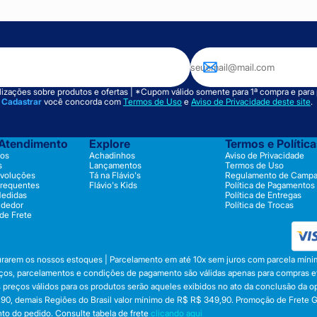
izações sobre produtos e ofertas | *Cupom válido somente para 1ª compra e para
m
Cadastrar
você concorda com
Termos de Uso
e
Aviso de Privacidade deste site
.
 Atendimento
Explore
Termos e Polític
os
Achadinhos
Aviso de Privacidade
s
Lançamentos
Termos de Uso
evoluções
Tá na Flávio's
Regulamento de Camp
Frequentes
Flávio's Kids
Política de Pagamentos
Medidas
Política de Entregas
ndedor
Política de Trocas
 de Frete
durarem os nossos estoques | Parcelamento em até 10x sem juros com parcela mínim
preços, parcelamentos e condições de pagamento são válidas apenas para compras efe
 Os preços válidos para os produtos serão aqueles exibidos no ato da conclusão da 
, demais Regiões do Brasil valor mínimo de R$ R$ 349,90. Promoção de Frete Gráti
to do pedido. Consulte tabela de frete
clicando aqui