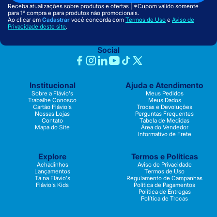
Receba atualizações sobre produtos e ofertas | *Cupom válido somente
para 1ª compra e para produtos não promocionais.
Ao clicar em
Cadastrar
você concorda com
Termos de Uso
e
Aviso de
Privacidade deste site
.
Social
Institucional
Ajuda e Atendimento
Sobre a Flávio's
Meus Pedidos
Trabalhe Conosco
Meus Dados
Cartão Flávio's
Trocas e Devoluções
Nossas Lojas
Perguntas Frequentes
Contato
Tabela de Medidas
Mapa do Site
Área do Vendedor
Informativo de Frete
Explore
Termos e Políticas
Achadinhos
Aviso de Privacidade
Lançamentos
Termos de Uso
Tá na Flávio's
Regulamento de Campanhas
Flávio's Kids
Política de Pagamentos
Política de Entregas
Política de Trocas