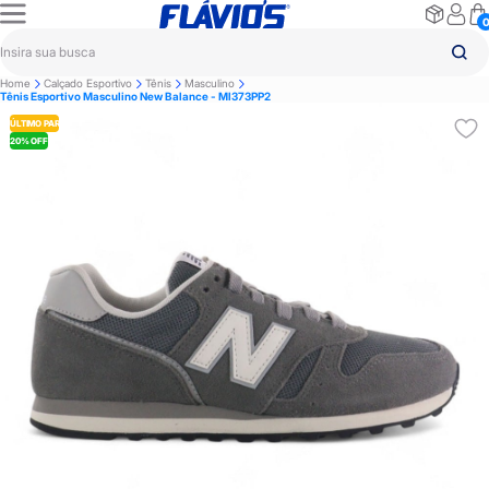
Home
Calçado Esportivo
Tênis
Masculino
Tênis Esportivo Masculino New Balance - Ml373PP2
ÚLTIMO PAR
20% OFF