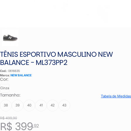
TÊNIS ESPORTIVO MASCULINO NEW
BALANCE - ML373PP2
Cod.:
0616635
Marca:
NEW BALANCE
Cor:
Cinza
Tamanho:
Tabela de Medidas
38
39
40
41
42
43
R$ 499,90
R$ 399
,92