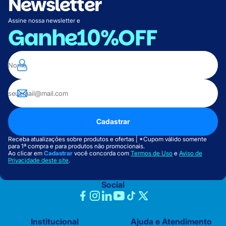
Newsletter
Assine nossa newsletter e
Ganhe
10%OFF
Cadastrar
Receba atualizações sobre produtos e ofertas | *Cupom válido somente
para 1ª compra e para produtos não promocionais.
Ao clicar em
Cadastrar
você concorda com
Termos de Uso
e
Aviso de
Privacidade deste site
.
Social
Institucional
Ajuda e Atendimento