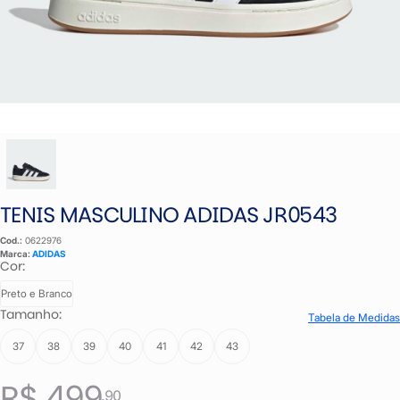
TENIS MASCULINO ADIDAS JR0543
Cod.:
0622976
Marca:
ADIDAS
Cor:
Preto e Branco
Tamanho:
Tabela de Medidas
37
38
39
40
41
42
43
R$ 499
,90