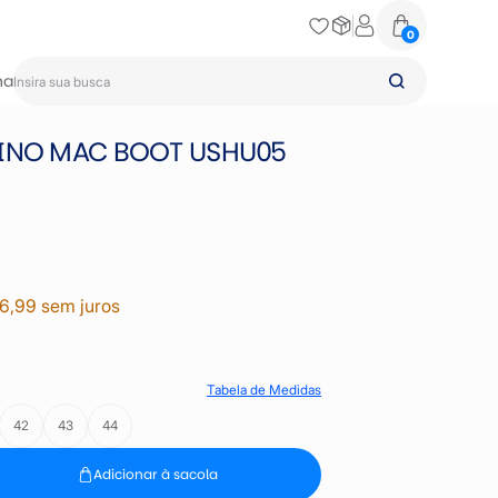
0
na
LINO MAC BOOT USHU05
36,99 sem juros
Tabela de Medidas
42
43
44
Adicionar à sacola