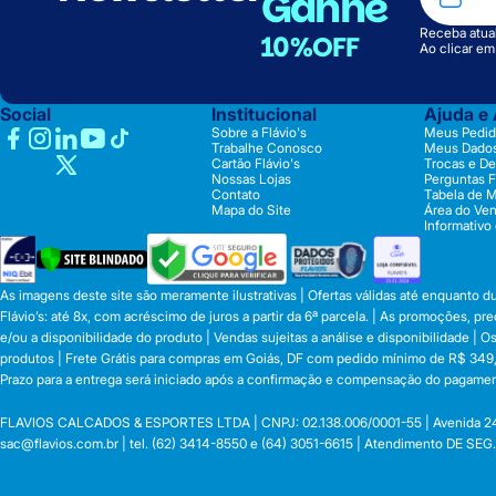
Ganhe
Receba atual
10%OFF
Ao clicar e
Social
Institucional
Ajuda e
Sobre a Flávio's
Meus Pedid
Trabalhe Conosco
Meus Dado
Cartão Flávio's
Trocas e D
Nossas Lojas
Perguntas 
Contato
Tabela de 
Mapa do Site
Área do Ve
Informativo
As imagens deste site são meramente ilustrativas | Ofertas válidas até enquanto 
Flávio’s: até 8x, com acréscimo de juros a partir da 6ª parcela. | As promoções, 
e/ou a disponibilidade do produto | Vendas sujeitas a análise e disponibilidade |
produtos | Frete Grátis para compras em Goiás, DF com pedido mínimo de R$ 349,90
Prazo para a entrega será iniciado após a confirmação e compensação do pagamen
FLAVIOS CALCADOS & ESPORTES LTDA | CNPJ: 02.138.006/0001-55 | Avenida 24 de o
sac@flavios.com.br
| tel. (62) 3414-8550 e (64) 3051-6615 | Atendimento DE