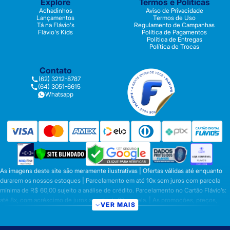
Explore
Termos e Políticas
Achadinhos
Aviso de Privacidade
Lançamentos
Termos de Uso
Tá na Flávio's
Regulamento de Campanhas
Flávio's Kids
Política de Pagamentos
Política de Entregas
Política de Trocas
Contato
(62) 3212-8787
(64) 3051-6615
Whatsapp
As imagens deste site são meramente ilustrativas | Ofertas válidas até enquanto
durarem os nossos estoques | Parcelamento em até 10x sem juros com parcela
mínima de R$ 60,00 sujeito a análise de crédito. Parcelamento no Cartão Flávio’s:
até 8x, com acréscimo de juros a partir da 6ª parcela. | As promoções, preços,
VER MAIS
parcelamentos e condições de pagamento são válidas apenas para compras
efetuadas nesta loja virtual | A inclusão no carrinho não garante o preço e/ou a
disponibilidade do produto | Vendas sujeitas a análise e disponibilidade | Os