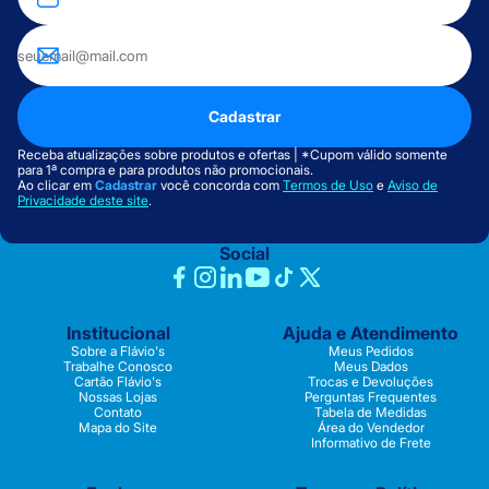
Cadastrar
Receba atualizações sobre produtos e ofertas | *Cupom válido somente
para 1ª compra e para produtos não promocionais.
Ao clicar em
Cadastrar
você concorda com
Termos de Uso
e
Aviso de
Privacidade deste site
.
Social
Institucional
Ajuda e Atendimento
Sobre a Flávio's
Meus Pedidos
Trabalhe Conosco
Meus Dados
Cartão Flávio's
Trocas e Devoluções
Nossas Lojas
Perguntas Frequentes
Contato
Tabela de Medidas
Mapa do Site
Área do Vendedor
Informativo de Frete