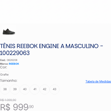
TÊNIS REEBOK ENGINE A MASCULINO -
100229063
Cod.:
0626208
Marca:
REEBOK
Cor:
Grafte
Tamanho:
Tabela de Medidas
38
39
40
41
42
43
R$ 1.099,90
R$ 999
,90