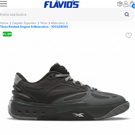
Home
Calçado Esportivo
Tênis
Masculino
Tênis Reebok Engine A Masculino - 100229063
9% OFF