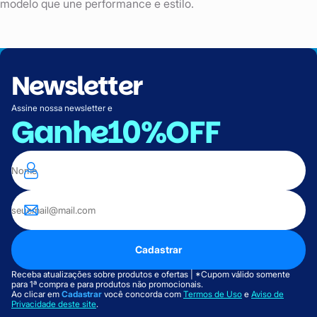
modelo que une performance e estilo.
Newsletter
Assine nossa newsletter e
Ganhe
10%OFF
Cadastrar
Receba atualizações sobre produtos e ofertas | *Cupom válido somente
para 1ª compra e para produtos não promocionais.
Ao clicar em
Cadastrar
você concorda com
Termos de Uso
e
Aviso de
Privacidade deste site
.