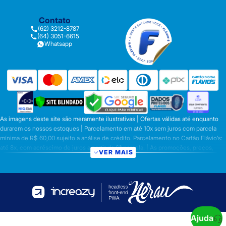
Contato
(62) 3212-8787
(64) 3051-6615
Whatsapp
As imagens deste site são meramente ilustrativas | Ofertas válidas até enquanto
durarem os nossos estoques | Parcelamento em até 10x sem juros com parcela
mínima de R$ 60,00 sujeito a análise de crédito. Parcelamento no Cartão Flávio’s:
até 8x, com acréscimo de juros a partir da 6ª parcela. | As promoções, preços,
VER MAIS
parcelamentos e condições de pagamento são válidas apenas para compras
efetuadas nesta loja virtual | A inclusão no carrinho não garante o preço e/ou a
disponibilidade do produto | Vendas sujeitas a análise e disponibilidade | Os
preços válidos para os produtos serão aqueles exibidos no ato da conclusão da
operação, conforme exibição, e desde que haja disponibilidade dos produtos |
Frete Grátis para compras em Goiás, DF com pedido mínimo de R$ 349,90,
demais Regiões do Brasil valor mínimo de R$ R$ 349,90. Promoção de Frete
Ajuda
Grátis só se aplica aos prazos fixos citado acima ou na tabela de frete. Prazo para a