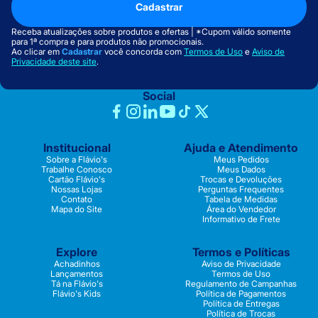
Cadastrar
Receba atualizações sobre produtos e ofertas | *Cupom válido somente
para 1ª compra e para produtos não promocionais.
Ao clicar em
Cadastrar
você concorda com
Termos de Uso
e
Aviso de
Privacidade deste site
.
Social
Institucional
Ajuda e Atendimento
Sobre a Flávio's
Meus Pedidos
Trabalhe Conosco
Meus Dados
Cartão Flávio's
Trocas e Devoluções
Nossas Lojas
Perguntas Frequentes
Contato
Tabela de Medidas
Mapa do Site
Área do Vendedor
Informativo de Frete
Explore
Termos e Políticas
Achadinhos
Aviso de Privacidade
Lançamentos
Termos de Uso
Tá na Flávio's
Regulamento de Campanhas
Flávio's Kids
Política de Pagamentos
Política de Entregas
Política de Trocas