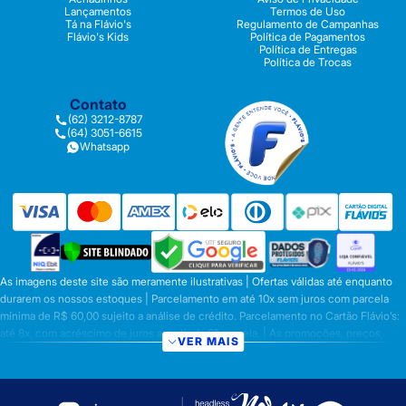
Lançamentos
Termos de Uso
Tá na Flávio's
Regulamento de Campanhas
Flávio's Kids
Política de Pagamentos
Política de Entregas
Política de Trocas
Contato
(62) 3212-8787
(64) 3051-6615
Whatsapp
As imagens deste site são meramente ilustrativas | Ofertas válidas até enquanto
durarem os nossos estoques | Parcelamento em até 10x sem juros com parcela
mínima de R$ 60,00 sujeito a análise de crédito. Parcelamento no Cartão Flávio’s:
até 8x, com acréscimo de juros a partir da 6ª parcela. | As promoções, preços,
VER MAIS
parcelamentos e condições de pagamento são válidas apenas para compras
efetuadas nesta loja virtual | A inclusão no carrinho não garante o preço e/ou a
disponibilidade do produto | Vendas sujeitas a análise e disponibilidade | Os
preços válidos para os produtos serão aqueles exibidos no ato da conclusão da