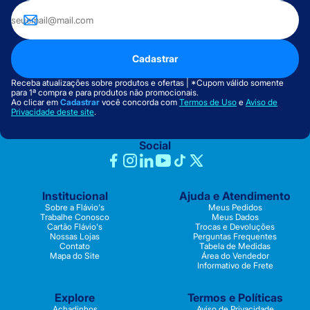
Cadastrar
Receba atualizações sobre produtos e ofertas | *Cupom válido somente
para 1ª compra e para produtos não promocionais.
Ao clicar em
Cadastrar
você concorda com
Termos de Uso
e
Aviso de
Privacidade deste site
.
Social
Institucional
Ajuda e Atendimento
Sobre a Flávio's
Meus Pedidos
Trabalhe Conosco
Meus Dados
Cartão Flávio's
Trocas e Devoluções
Nossas Lojas
Perguntas Frequentes
Contato
Tabela de Medidas
Mapa do Site
Área do Vendedor
Informativo de Frete
Explore
Termos e Políticas
Achadinhos
Aviso de Privacidade