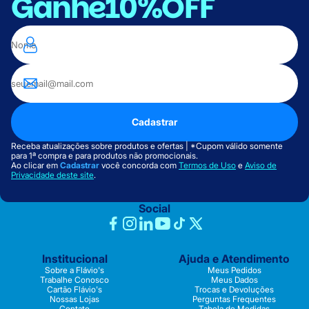
Ganhe
10%OFF
Cadastrar
Receba atualizações sobre produtos e ofertas | *Cupom válido somente
para 1ª compra e para produtos não promocionais.
Ao clicar em
Cadastrar
você concorda com
Termos de Uso
e
Aviso de
Privacidade deste site
.
Social
Institucional
Ajuda e Atendimento
Sobre a Flávio's
Meus Pedidos
Trabalhe Conosco
Meus Dados
Cartão Flávio's
Trocas e Devoluções
Nossas Lojas
Perguntas Frequentes
Contato
Tabela de Medidas