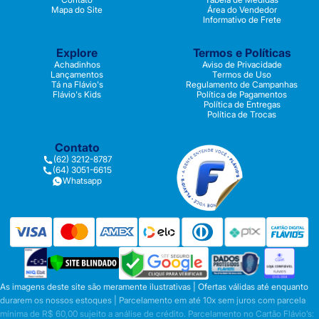
Mapa do Site
Área do Vendedor
Informativo de Frete
Explore
Termos e Políticas
Achadinhos
Aviso de Privacidade
Lançamentos
Termos de Uso
Tá na Flávio's
Regulamento de Campanhas
Flávio's Kids
Política de Pagamentos
Política de Entregas
Política de Trocas
Contato
(62) 3212-8787
(64) 3051-6615
Whatsapp
As imagens deste site são meramente ilustrativas | Ofertas válidas até enquanto
durarem os nossos estoques | Parcelamento em até 10x sem juros com parcela
mínima de R$ 60,00 sujeito a análise de crédito. Parcelamento no Cartão Flávio’s: