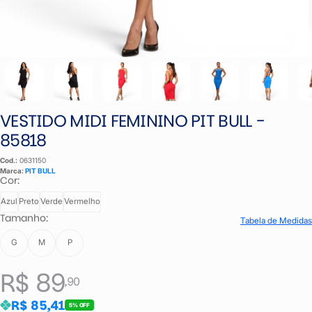
VESTIDO MIDI FEMININO PIT BULL -
85818
Cod.:
0631150
Marca:
PIT BULL
Cor:
Azul
Preto
Verde
Vermelho
Tamanho:
Tabela de Medidas
G
M
P
R$ 89
,90
R$ 85,41
5% OFF