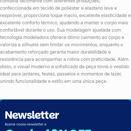
combina facilmente com diferentes produções;
confeccionada em tecido de poliéster e elastano leve e
respirável, proporciona toque macio, excelente elasticidade e
excelente conforto térmico, ajudando a manter o corpo mais
confortável durante o uso. Sua modelagem ajustada com
tecnologia modeladora oferece ótimo caimento ao corpo e
valoriza a silhueta sem limitar os movimentos, enquanto o
acabamento reforçado garante maior durabilidade e
resistência para acompanhar a rotina com praticidade. Além
disso, o visual moderno e sofisticado da peça torna o vestido
ideal para jantares, festas, passeios e momentos de lazer,
unindo funcionalidade e estilo em uma única peça.
Newsletter
Assine nossa newsletter e