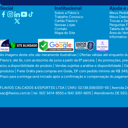
Social
Institucional
Ajuda e
Sobre a Flávio's
Meus Pedid
Trabalhe Conosco
Meus Dado
Cartão Flávio's
Trocas e D
Nossas Lojas
Perguntas 
Contato
Tabela de 
Mapa do Site
Área do Ve
Informativo
As imagens deste site são meramente ilustrativas | Ofertas válidas até enquanto 
Flávio’s: até 8x, com acréscimo de juros a partir da 6ª parcela. | As promoções, 
e/ou a disponibilidade do produto | Vendas sujeitas a análise e disponibilidade |
produtos | Frete Grátis para compras em Goiás, DF com pedido mínimo de R$ 349,90
Prazo para a entrega será iniciado após a confirmação e compensação do pagamen
FLAVIOS CALCADOS & ESPORTES LTDA | CNPJ: 02.138.006/0001-55 | Avenida 24 de o
sac@flavios.com.br
| tel. (62) 3414-8550 e (64) 3051-6615 | Atendimento DE