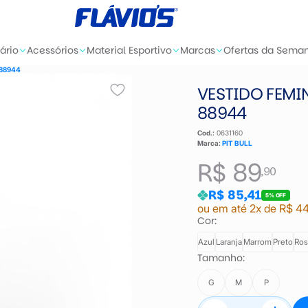
ário
Acessórios
Material Esportivo
Marcas
Ofertas da Sema
- 88944
VESTIDO FEMIN
88944
Cod.:
0631160
Marca:
PIT BULL
R$ 89
,90
R$ 85,41
5% OFF
ou em até 2x de R$ 44
Cor:
Azul
Laranja
Marrom
Preto
Ros
Tamanho:
G
M
P