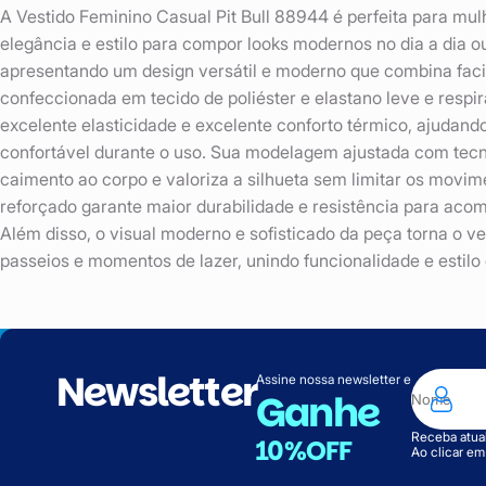
A Vestido Feminino Casual Pit Bull 88944 é perfeita para mu
elegância e estilo para compor looks modernos no dia a dia o
apresentando um design versátil e moderno que combina fac
confeccionada em tecido de poliéster e elastano leve e respi
excelente elasticidade e excelente conforto térmico, ajudand
confortável durante o uso. Sua modelagem ajustada com tec
caimento ao corpo e valoriza a silhueta sem limitar os mov
reforçado garante maior durabilidade e resistência para acom
Além disso, o visual moderno e sofisticado da peça torna o ves
passeios e momentos de lazer, unindo funcionalidade e estil
Newsletter
Assine nossa newsletter e
Ganhe
Receba atual
10%OFF
Ao clicar e