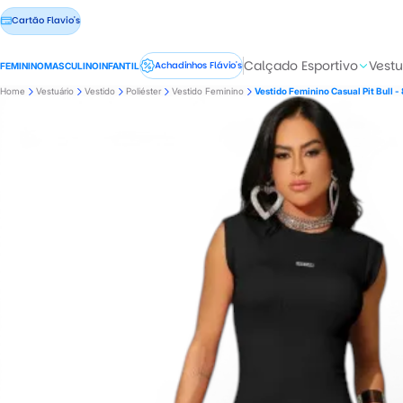
Cartão Flavio's
Calçado Esportivo
Vestu
Achadinhos Flávio's
FEMININO
MASCULINO
INFANTIL
Home
Vestuário
Vestido
Poliéster
Vestido Feminino
Vestido Feminino Casual Pit Bull 