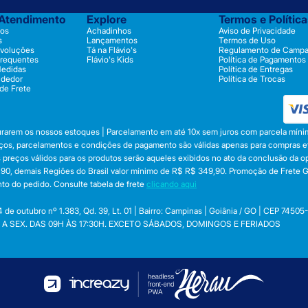
 Atendimento
Explore
Termos e Polític
os
Achadinhos
Aviso de Privacidade
s
Lançamentos
Termos de Uso
evoluções
Tá na Flávio's
Regulamento de Camp
Frequentes
Flávio's Kids
Política de Pagamentos
Medidas
Política de Entregas
ndedor
Política de Trocas
 de Frete
durarem os nossos estoques | Parcelamento em até 10x sem juros com parcela mínim
preços, parcelamentos e condições de pagamento são válidas apenas para compras efe
 Os preços válidos para os produtos serão aqueles exibidos no ato da conclusão da 
, demais Regiões do Brasil valor mínimo de R$ R$ 349,90. Promoção de Frete Gráti
to do pedido. Consulte tabela de frete
clicando aqui
utubro nº 1.383, Qd. 39, Lt. 01 | Bairro: Campinas | Goiânia / GO | CEP 74505
 SEG. A SEX. DAS 09H ÀS 17:30H. EXCETO SÁBADOS, DOMINGOS E FERIADOS