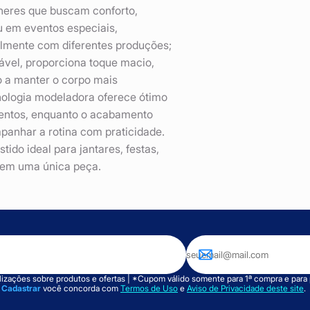
lheres que buscam conforto,
u em eventos especiais,
ilmente com diferentes produções;
rável, proporciona toque macio,
o a manter o corpo mais
nologia modeladora oferece ótimo
imentos, enquanto o acabamento
panhar a rotina com praticidade.
tido ideal para jantares, festas,
o em uma única peça.
izações sobre produtos e ofertas | *Cupom válido somente para 1ª compra e para
m
Cadastrar
você concorda com
Termos de Uso
e
Aviso de Privacidade deste site
.