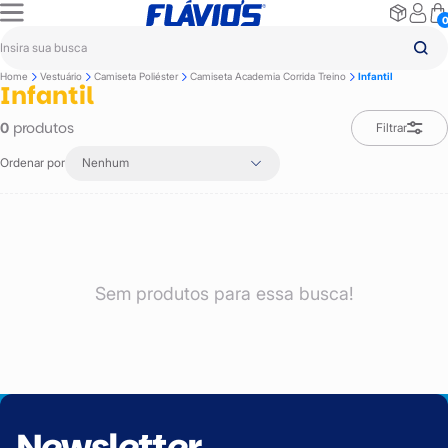
Home
Vestuário
Camiseta Poliéster
Camiseta Academia Corrida Treino
Infantil
Infantil
produtos
0
Filtrar
Ordenar por
Nenhum
Sem produtos para essa busca!
Newsletter