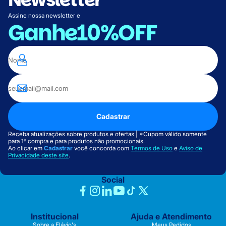
Assine nossa newsletter e
Ganhe
10%OFF
Cadastrar
Receba atualizações sobre produtos e ofertas | *Cupom válido somente
para 1ª compra e para produtos não promocionais.
Ao clicar em
Cadastrar
você concorda com
Termos de Uso
e
Aviso de
Privacidade deste site
.
Social
Institucional
Ajuda e Atendimento
Sobre a Flávio's
Meus Pedidos