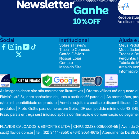
Newsletter
Assine nossa newsletter e
Ganhe
Receba atual
10%OFF
Ao clicar e
Social
Institucional
Ajuda e
Sobre a Flávio's
Meus Pedid
Trabalhe Conosco
Meus Dado
Cartão Flávio's
Trocas e D
Nossas Lojas
Perguntas 
Contato
Tabela de 
Mapa do Site
Área do Ve
Informativo
As imagens deste site são meramente ilustrativas | Ofertas válidas até enquanto 
Flávio’s: até 8x, com acréscimo de juros a partir da 6ª parcela. | As promoções, 
e/ou a disponibilidade do produto | Vendas sujeitas a análise e disponibilidade |
produtos | Frete Grátis para compras em Goiás, DF com pedido mínimo de R$ 349,90
Prazo para a entrega será iniciado após a confirmação e compensação do pagamen
FLAVIOS CALCADOS & ESPORTES LTDA | CNPJ: 02.138.006/0001-55 | Avenida 24 de o
sac@flavios.com.br
| tel. (62) 3414-8550 e (64) 3051-6615 | Atendimento DE