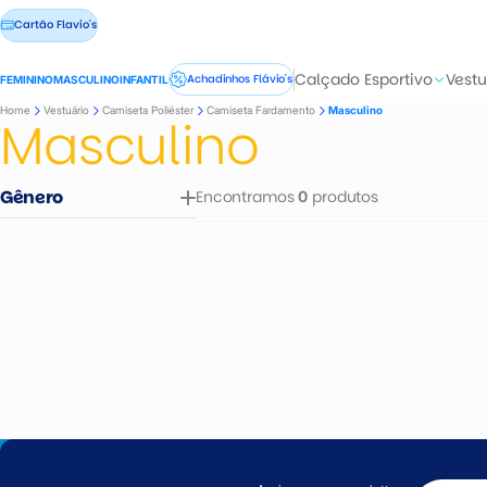
Cartão Flavio's
Calçado Esportivo
Vestu
Achadinhos Flávio's
FEMININO
MASCULINO
INFANTIL
Home
Vestuário
Camiseta Poliéster
Camiseta Fardamento
Masculino
Masculino
Gênero
Encontramos
produtos
0
Masculino
Feminino
Infantil