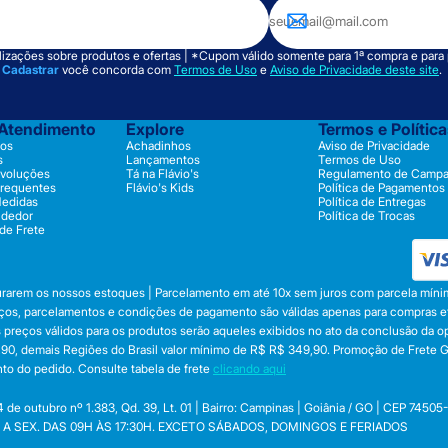
izações sobre produtos e ofertas | *Cupom válido somente para 1ª compra e para
m
Cadastrar
você concorda com
Termos de Uso
e
Aviso de Privacidade deste site
.
 Atendimento
Explore
Termos e Polític
os
Achadinhos
Aviso de Privacidade
s
Lançamentos
Termos de Uso
evoluções
Tá na Flávio's
Regulamento de Camp
Frequentes
Flávio's Kids
Política de Pagamentos
Medidas
Política de Entregas
ndedor
Política de Trocas
 de Frete
durarem os nossos estoques | Parcelamento em até 10x sem juros com parcela mínim
preços, parcelamentos e condições de pagamento são válidas apenas para compras efe
 Os preços válidos para os produtos serão aqueles exibidos no ato da conclusão da 
, demais Regiões do Brasil valor mínimo de R$ R$ 349,90. Promoção de Frete Gráti
to do pedido. Consulte tabela de frete
clicando aqui
utubro nº 1.383, Qd. 39, Lt. 01 | Bairro: Campinas | Goiânia / GO | CEP 74505
 SEG. A SEX. DAS 09H ÀS 17:30H. EXCETO SÁBADOS, DOMINGOS E FERIADOS