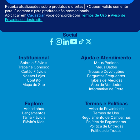
Receba atualizações sobre produtos e ofertas | *Cupom válido somente
para 1ª compra e para produtos não promocionais.
Ao clicar em
Cadastrar
você concorda com
Termos de Uso
e
Aviso de
Privacidade deste site
.
Social
Institucional
Ajuda e Atendimento
Sobre a Flávio's
Meus Pedidos
Trabalhe Conosco
Meus Dados
Cartão Flávio's
Trocas e Devoluções
Nossas Lojas
Perguntas Frequentes
Contato
Tabela de Medidas
Mapa do Site
Área do Vendedor
Informativo de Frete
Explore
Termos e Políticas
Achadinhos
Aviso de Privacidade
Lançamentos
Termos de Uso
Tá na Flávio's
Regulamento de Campanhas
Flávio's Kids
Política de Pagamentos
Política de Entregas
Política de Trocas