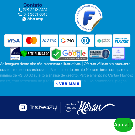
Contato
(62) 3212-8787
(64) 3051-6615
Whatsapp
As imagens deste site são meramente ilustrativas | Ofertas válidas até enquanto
durarem os nossos estoques | Parcelamento em até 10x sem juros com parcela
mínima de R$ 60,00 sujeito a análise de crédito. Parcelamento no Cartão Flávio’s:
até 8x, com acréscimo de juros a partir da 6ª parcela. | As promoções, preços,
VER MAIS
parcelamentos e condições de pagamento são válidas apenas para compras
efetuadas nesta loja virtual | A inclusão no carrinho não garante o preço e/ou a
disponibilidade do produto | Vendas sujeitas a análise e disponibilidade | Os
preços válidos para os produtos serão aqueles exibidos no ato da conclusão da
operação, conforme exibição, e desde que haja disponibilidade dos produtos |
Frete Grátis para compras em Goiás, DF com pedido mínimo de R$ 349,90,
demais Regiões do Brasil valor mínimo de R$ R$ 349,90. Promoção de Frete
Ajuda
Grátis só se aplica aos prazos fixos citado acima ou na tabela de frete. Prazo para a
entrega será iniciado após a confirmação e compensação do pagamento do