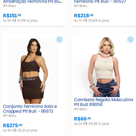
Amarração Feminina Pit Bull
Feminino Pit Bull - 90527
- 87985
PIT BULL
PIT BULL
R$151
R$218
,91
,41
ou 5x R$ 31,98 s/ juros
ou 7x R$ 32,84 s/ juros
Camiseta Regata Masculina
Pit Bull 89056
Conjunto Feminino Saia e
PIT BULL
Cropped Pit Bull - 95671
PIT BULL
R$66
,41
ou 2x R$ 34,95 s/ juros
R$275
,41
ou 9x R$ 32,21 s/ juros