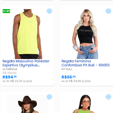
9% OFF
Regata Feminina
Regata Masculino Poliéster
Confortável Pit Bull - 89055
Esportivo Olympikus
Azul/Amarelo - Oiwsr24701
PIT BULL
OLYMPIKUS
R$ 109,90
R$66
R$94
,41
,91
ou 2x R$ 34,95 s/ juros
ou 3x R$ 33,30 s/ juros