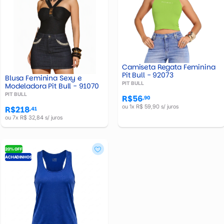
Camiseta Regata Feminina
Pit Bull - 92073
Blusa Feminina Sexy e
PIT BULL
Modeladora Pit Bull - 91070
PIT BULL
R$56
,90
ou 1x R$ 59,90 s/ juros
R$218
,41
ou 7x R$ 32,84 s/ juros
20% OFF
ACHADINHOS