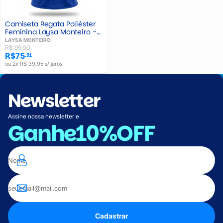
Camiseta Regata Poliéster
Feminina Laysa Monteiro -
P1215
LAYSA MONTEIRO
R$ 99,90
R$75
,91
ou 2x R$ 39,95 s/ juros
Newsletter
Assine nossa newsletter e
Ganhe
10%OFF
Cadastrar