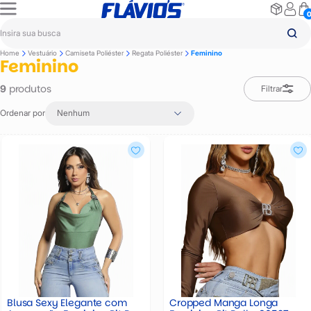
Home
Vestuário
Camiseta Poliéster
Regata Poliéster
Feminino
Feminino
produtos
9
Filtrar
Ordenar por
Nenhum
Blusa Sexy Elegante com
Cropped Manga Longa