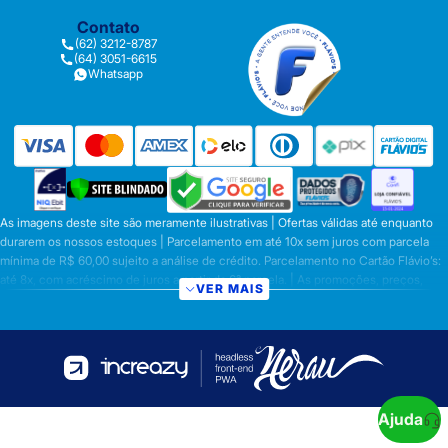
Contato
(62) 3212-8787
(64) 3051-6615
Whatsapp
As imagens deste site são meramente ilustrativas | Ofertas válidas até enquanto
durarem os nossos estoques | Parcelamento em até 10x sem juros com parcela
mínima de R$ 60,00 sujeito a análise de crédito. Parcelamento no Cartão Flávio’s:
até 8x, com acréscimo de juros a partir da 6ª parcela. | As promoções, preços,
VER MAIS
parcelamentos e condições de pagamento são válidas apenas para compras
efetuadas nesta loja virtual | A inclusão no carrinho não garante o preço e/ou a
disponibilidade do produto | Vendas sujeitas a análise e disponibilidade | Os
preços válidos para os produtos serão aqueles exibidos no ato da conclusão da
operação, conforme exibição, e desde que haja disponibilidade dos produtos |
Frete Grátis para compras em Goiás, DF com pedido mínimo de R$ 349,90,
demais Regiões do Brasil valor mínimo de R$ R$ 349,90. Promoção de Frete
Ajuda
Grátis só se aplica aos prazos fixos citado acima ou na tabela de frete. Prazo para a