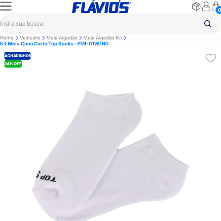
Home
Vestuário
Meia Algodão
Meia Algodão Kit
Kit Meia Cano Curto Top Socks - FMI-01W.IND
ACHADINHOS
34% OFF