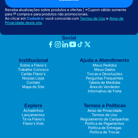
Receba atualizações sobre produtos e ofertas | *Cupom válido somente
para 1ª compra e para produtos não promocionais.
Ao clicar em
Cadastrar
você concorda com
Termos de Uso
e
Aviso de
Privacidade deste site
.
Social
Institucional
Ajuda e Atendimento
Sobre a Flávio's
Meus Pedidos
Trabalhe Conosco
Meus Dados
Cartão Flávio's
Trocas e Devoluções
Nossas Lojas
Perguntas Frequentes
Contato
Tabela de Medidas
Mapa do Site
Área do Vendedor
Informativo de Frete
Explore
Termos e Políticas
Achadinhos
Aviso de Privacidade
Lançamentos
Termos de Uso
Tá na Flávio's
Regulamento de Campanhas
Flávio's Kids
Política de Pagamentos
Política de Entregas
Política de Trocas