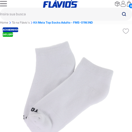
Home
Tá na Flávio's
Kit Meia Top Socks Adulto - FMS-01W.IND
ACHADINHOS
34% OFF