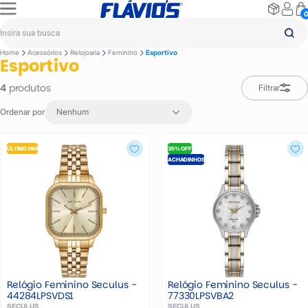
Home
Acessórios
Relojoaria
Feminino
Esportivo
Esportivo
produtos
4
Filtrar
Ordenar por
Nenhum
ÚLTIMO PAR
35% OFF
ACHADINHOS
Relógio Feminino Seculus -
Relógio Feminino Seculus -
44284LPSVDS1
77330LPSVBA2
SECULUS
SECULUS