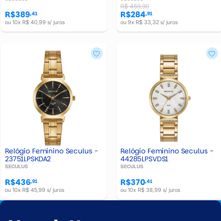
R$ 459,90
R$389
R$284
,41
,91
ou 10x R$ 40,99 s/ juros
ou 9x R$ 33,32 s/ juros
Relógio Feminino Seculus -
Relógio Feminino Seculus -
23751LPSKDA2
44285LPSVDS1
SECULUS
SECULUS
R$436
R$370
,91
,41
ou 10x R$ 45,99 s/ juros
ou 10x R$ 38,99 s/ juros