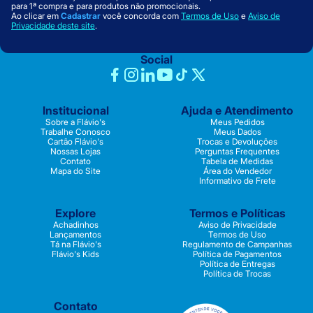
para 1ª compra e para produtos não promocionais.
Ao clicar em
Cadastrar
você concorda com
Termos de Uso
e
Aviso de
Privacidade deste site
.
Social
Institucional
Ajuda e Atendimento
Sobre a Flávio's
Meus Pedidos
Trabalhe Conosco
Meus Dados
Cartão Flávio's
Trocas e Devoluções
Nossas Lojas
Perguntas Frequentes
Contato
Tabela de Medidas
Mapa do Site
Área do Vendedor
Informativo de Frete
Explore
Termos e Políticas
Achadinhos
Aviso de Privacidade
Lançamentos
Termos de Uso
Tá na Flávio's
Regulamento de Campanhas
Flávio's Kids
Política de Pagamentos
Política de Entregas
Política de Trocas
Contato