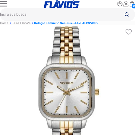
Home
Tá na Flávio's
Relógio Feminino Seculus - 44284LPSVBS2