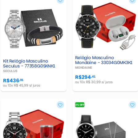
Relógio Masculino
Kit Relógio Masculino
Mondaine - 33034G0MK3K1
Seculus - 77358G0SKNK1
MONDAINE
SECULUS
R$294
,41
R$436
,91
ou 10x R$ 30,99 s/ juros
ou 10x R$ 45,99 s/ juros
3% OFF