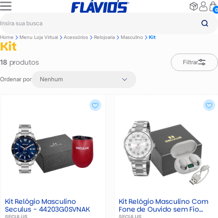
Home
Menu Loja Virtual
Acessórios
Relojoaria
Masculino
Kit
Kit
produtos
18
Filtrar
Ordenar por
Nenhum
Kit Relógio Masculino
Kit Relógio Masculino Com
Seculus - 44203G0SVNAK
Fone de Ouvido sem Fio
Seculus - 20785g0svnak
SECULUS
SECULUS