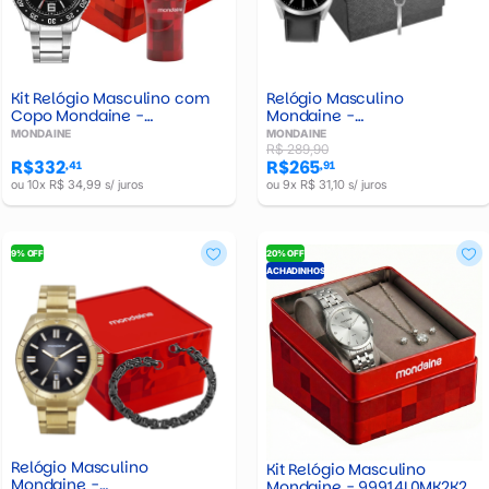
Kit Relógio Masculino com
Relógio Masculino
Copo Mondaine -
Mondaine -
33035G0MK2K1
99739G0MVNH3K1
MONDAINE
MONDAINE
R$ 289,90
R$332
R$265
,41
,91
ou 10x R$ 34,99 s/ juros
ou 9x R$ 31,10 s/ juros
9% OFF
20% OFF
ACHADINHOS
Relógio Masculino
Kit Relógio Masculino
Mondaine -
Mondaine - 99914L0MK2K2