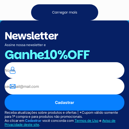
Carregar mais
Newsletter
Assine nossa newsletter e
Ganhe
10%OFF
Cadastrar
Receba atualizações sobre produtos e ofertas | *Cupom válido somente
para 1ª compra e para produtos não promocionais.
Ao clicar em
Cadastrar
você concorda com
Termos de Uso
e
Aviso de
Privacidade deste site
.