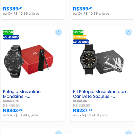
R$389
R$389
,41
,41
ou 10x R$ 40,99 s/ juros
ou 10x R$ 40,99 s/ juros
27% OFF
38% OFF
ACHADINHOS
ÚLTIMO PAR
ACHADINHOS
Kit Relógio Masculino com
Relógio Masculino
Canivete Seculus -
Mondaine -
44225GPSVPUK
99406GPMVPE2K2
SECULUS
MONDAINE
R$ 399,90
R$ 439,90
R$237
R$303
,41
,91
ou 8x R$ 31,24 s/ juros
ou 10x R$ 31,99 s/ juros