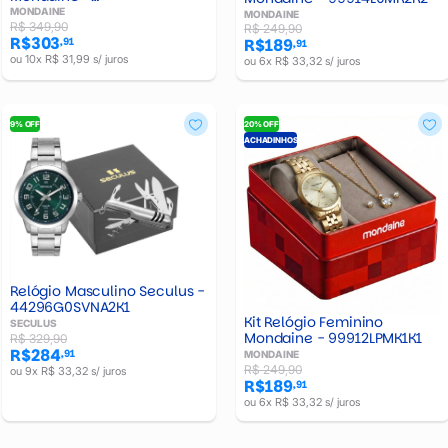
99786GPMVPI2K2
MONDAINE
MONDAINE
R$ 349,90
R$ 249,90
R$303
,91
R$189
,91
ou 10x R$ 31,99 s/ juros
ou 6x R$ 33,32 s/ juros
9% OFF
20% OFF
ACHADINHOS
Relógio Masculino Seculus -
44296G0SVNA2K1
Kit Relógio Feminino
SECULUS
Mondaine - 99912LPMK1K1
R$ 329,90
R$284
,91
MONDAINE
R$ 249,90
ou 9x R$ 33,32 s/ juros
R$189
,91
ou 6x R$ 33,32 s/ juros