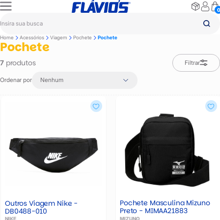
Home
Acessórios
Viagem
Pochete
Pochete
Pochete
produtos
7
Filtrar
Ordenar por
Nenhum
Pochete Masculina Mizuno
Outros Viagem Nike -
Preto - MIMAA21883
DB0488-010
MIZUNO
NIKE