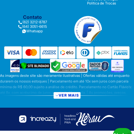
Política de Trocas
Contato
(62) 3212-8787
(64) 3051-6615
Whatsapp
As imagens deste site são meramente ilustrativas | Ofertas válidas até enquanto
durarem os nossos estoques | Parcelamento em até 10x sem juros com parcela
mínima de R$ 60,00 sujeito a análise de crédito. Parcelamento no Cartão Flávio’s:
até 8x, com acréscimo de juros a partir da 6ª parcela. | As promoções, preços,
VER MAIS
parcelamentos e condições de pagamento são válidas apenas para compras
efetuadas nesta loja virtual | A inclusão no carrinho não garante o preço e/ou a
disponibilidade do produto | Vendas sujeitas a análise e disponibilidade | Os
preços válidos para os produtos serão aqueles exibidos no ato da conclusão da
operação, conforme exibição, e desde que haja disponibilidade dos produtos |
Frete Grátis para compras em Goiás, DF com pedido mínimo de R$ 349,90,
demais Regiões do Brasil valor mínimo de R$ R$ 349,90. Promoção de Frete