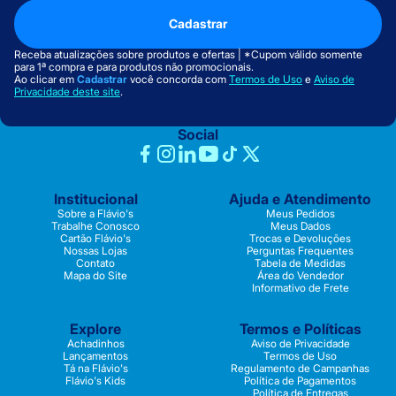
Cadastrar
Receba atualizações sobre produtos e ofertas | *Cupom válido somente
para 1ª compra e para produtos não promocionais.
Ao clicar em
Cadastrar
você concorda com
Termos de Uso
e
Aviso de
Privacidade deste site
.
Social
Institucional
Ajuda e Atendimento
Sobre a Flávio's
Meus Pedidos
Trabalhe Conosco
Meus Dados
Cartão Flávio's
Trocas e Devoluções
Nossas Lojas
Perguntas Frequentes
Contato
Tabela de Medidas
Mapa do Site
Área do Vendedor
Informativo de Frete
Explore
Termos e Políticas
Achadinhos
Aviso de Privacidade
Lançamentos
Termos de Uso
Tá na Flávio's
Regulamento de Campanhas
Flávio's Kids
Política de Pagamentos
Política de Entregas