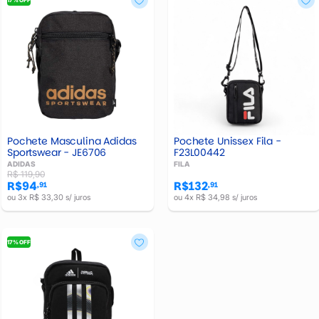
Pochete Masculina Adidas
Pochete Unissex Fila -
Sportswear - JE6706
F23L00442
ADIDAS
FILA
R$ 119,90
R$94
R$132
,91
,91
ou 3x R$ 33,30 s/ juros
ou 4x R$ 34,98 s/ juros
17% OFF