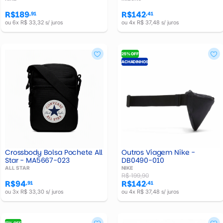
R$142
R$189
,41
,91
ou 4x R$ 37,48 s/ juros
ou 6x R$ 33,32 s/ juros
25% OFF
ACHADINHOS
Crossbody Bolsa Pochete All
Outros Viagem Nike -
Star - MA5667-023
DB0490-010
ALL STAR
NIKE
R$ 199,90
R$94
R$142
,91
,41
ou 3x R$ 33,30 s/ juros
ou 4x R$ 37,48 s/ juros
17% OFF