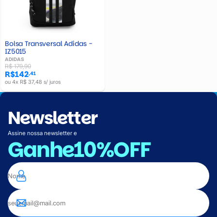
Bolsa Transversal Adidas -
IZ5015
ADIDAS
R$ 179,90
R$142
,41
ou 4x R$ 37,48 s/ juros
Newsletter
Assine nossa newsletter e
Ganhe
10%OFF