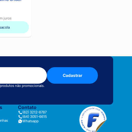
m juros
sacola
Cadastrar
 produtos não promocionais.
as
Contato
(62) 3212-8787
(64) 3051-6615
anhas
Whatsapp