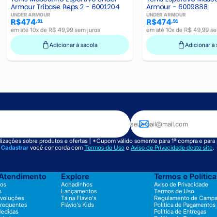
Armour Tribase Reps 2 - 6001204
Armour - 6009888
UNDER ARMOUR
UNDER ARMOUR
R$474
R$474
,91
,91
em até 10x de R$ 49,99 sem juros
em até 10x de R$ 49,99 se
Adicionar à sacola
Adicionar à 
izações sobre produtos e ofertas | *Cupom válido somente para 1ª compra e para
m
Cadastrar
você concorda com
Termos de Uso
e
Aviso de Privacidade deste site
.
 Atendimento
Explore
Termos e Polític
os
Achadinhos
Aviso de Privacidade
s
Lançamentos
Termos de Uso
evoluções
Tá na Flávio's
Regulamento de Camp
Frequentes
Flávio's Kids
Política de Pagamentos
Medidas
Política de Entregas