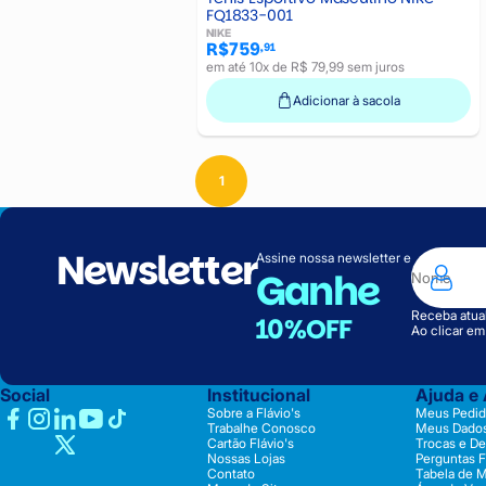
FQ1833-001
NIKE
R$759
,91
em até 10x de R$ 79,99 sem juros
Adicionar à sacola
1
Newsletter
Assine nossa newsletter e
Ganhe
Receba atual
10%OFF
Ao clicar e
Social
Institucional
Ajuda e
Sobre a Flávio's
Meus Pedid
Trabalhe Conosco
Meus Dado
Cartão Flávio's
Trocas e D
Nossas Lojas
Perguntas 
Contato
Tabela de 