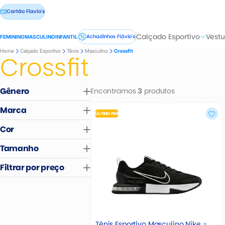
Cartão Flavio's
Calçado Esportivo
Vestu
Achadinhos Flávio's
FEMININO
MASCULINO
INFANTIL
Home
Calçado Esportivo
Tênis
Masculino
Crossfit
Crossfit
Gênero
Encontramos
produtos
3
Masculino
Marca
Feminino
ÚLTIMO PAR
Infantil
Cor
UNDER ARMOUR
Tamanho
NIKE
Preto e Branco
38
39
40
41
Filtrar por preço
Preto e Cinza
42
43
R$
R$
Tênis Esportivo Masculino Nike -