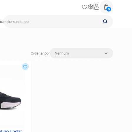
0
na
Ordenar por
Nenhum
ulino Under