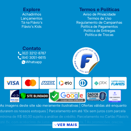
Explore
Termos e Políticas
Achadinhos
Aviso de Privacidade
Lançamentos
Termos de Uso
Tá na Flávio's
Regulamento de Campanhas
Flávio's Kids
Política de Pagamentos
Política de Entregas
Política de Trocas
Contato
(62) 3212-8787
(64) 3051-6615
Whatsapp
As imagens deste site são meramente ilustrativas | Ofertas válidas até enquanto
durarem os nossos estoques | Parcelamento em até 10x sem juros com parcela
mínima de R$ 60,00 sujeito a análise de crédito. Parcelamento no Cartão Flávio’s:
até 8x, com acréscimo de juros a partir da 6ª parcela. | As promoções, preços,
VER MAIS
parcelamentos e condições de pagamento são válidas apenas para compras