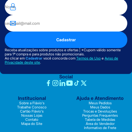
Cadastrar
Receba atualizações sobre produtos e ofertas | *Cupom válido somente
para 1ª compra e para produtos não promocionais.
Ao clicar em
Cadastrar
você concorda com
Termos de Uso
e
Aviso de
Privacidade deste site
.
Social
Institucional
Ajuda e Atendimento
Sobre a Flávio's
Meus Pedidos
Trabalhe Conosco
Meus Dados
Cartão Flávio's
Trocas e Devoluções
Nossas Lojas
Perguntas Frequentes
Contato
Tabela de Medidas
Mapa do Site
Área do Vendedor
Informativo de Frete