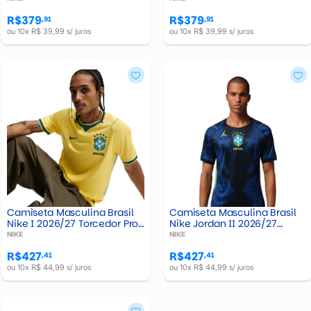
R$379
R$379
,91
,91
ou 10x R$ 39,99 s/ juros
ou 10x R$ 39,99 s/ juros
Camiseta Masculina Brasil
Camiseta Masculina Brasil
Nike I 2026/27 Torcedor Pro
Nike Jordan II 2026/27
- IF7054-724
Torcedor Pro - IU1072-417
NIKE
NIKE
R$427
R$427
,41
,41
ou 10x R$ 44,99 s/ juros
ou 10x R$ 44,99 s/ juros