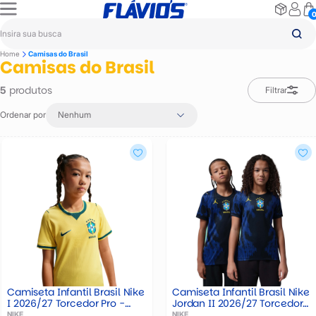
Home
Camisas do Brasil
Camisas do Brasil
produtos
5
Filtrar
Ordenar por
Nenhum
Camiseta Infantil Brasil Nike
Camiseta Infantil Brasil Nike
I 2026/27 Torcedor Pro -
Jordan II 2026/27 Torcedor
IO2231-724
Pro - IU1080-417
NIKE
NIKE