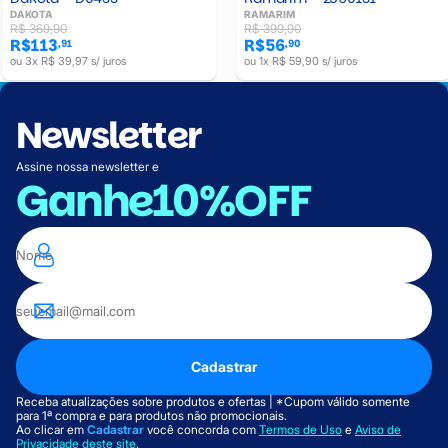
DAKOTA
RAMARIM
R$ 369,90
R$ 399,90
R$113
R$56
,91
,90
ou 3x R$ 39,97 s/ juros
ou 1x R$ 59,90 s/ juros
Newsletter
Assine nossa newsletter e
Ganhe
10%OFF
Cadastrar
Receba atualizações sobre produtos e ofertas | *Cupom válido somente
para 1ª compra e para produtos não promocionais.
Ao clicar em
Cadastrar
você concorda com
Termos de Uso
e
Aviso de
Privacidade deste site
.