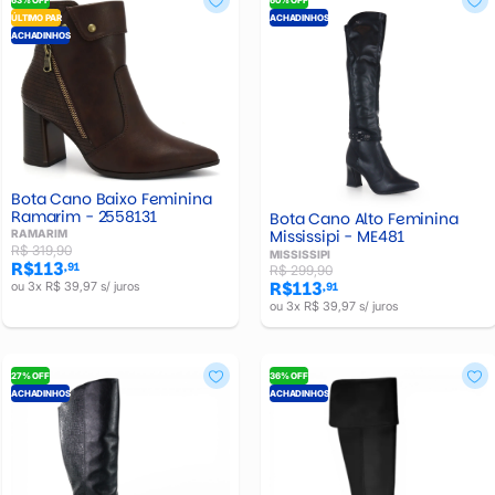
ÚLTIMO PAR
ACHADINHOS
ACHADINHOS
Bota Cano Baixo Feminina
Ramarim - 2558131
Bota Cano Alto Feminina
Mississipi - ME481
RAMARIM
R$ 319,90
MISSISSIPI
R$113
,91
R$ 299,90
R$113
ou 3x R$ 39,97 s/ juros
,91
ou 3x R$ 39,97 s/ juros
27% OFF
36% OFF
ACHADINHOS
ACHADINHOS