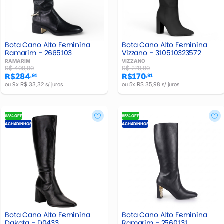
Bota Cano Alto Feminina
Bota Cano Alto Feminina
Vizzano - 310510323572
Ramarim - 2665103
VIZZANO
RAMARIM
R$ 279,90
R$ 409,90
R$170
R$284
,91
,91
ou 5x R$ 35,98 s/ juros
ou 9x R$ 33,32 s/ juros
68% OFF
85% OFF
ACHADINHOS
ACHADINHOS
Bota Cano Alto Feminina
Bota Cano Alto Feminina
Dakota - D0433
Ramarim - 2560131