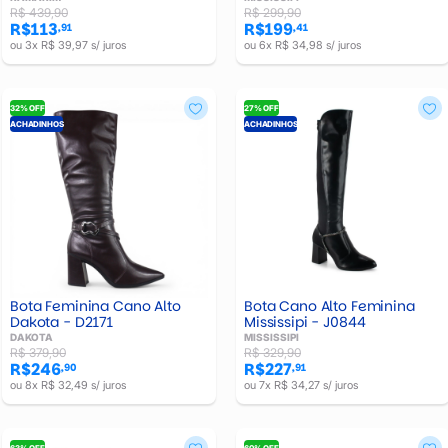
R$ 439,90
R$ 299,90
R$113
R$199
,91
,41
ou 3x R$ 39,97 s/ juros
ou 6x R$ 34,98 s/ juros
32% OFF
27% OFF
ACHADINHOS
ACHADINHOS
Bota Feminina Cano Alto
Bota Cano Alto Feminina
Dakota - D2171
Mississipi - J0844
DAKOTA
MISSISSIPI
R$ 379,90
R$ 329,90
R$246
R$227
,90
,91
ou 8x R$ 32,49 s/ juros
ou 7x R$ 34,27 s/ juros
63% OFF
60% OFF