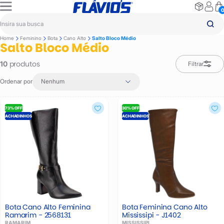
Home
Feminino
Bota
Cano Alto
Salto Bloco Médio
Salto Bloco Médio
produtos
10
Filtrar
Ordenar por
Nenhum
73% OFF
30% OFF
ACHADINHOS
ACHADINHOS
Bota Cano Alto Feminina
Bota Feminina Cano Alto
Ramarim - 2568131
Mississipi - J1402
RAMARIM
MISSISSIPI