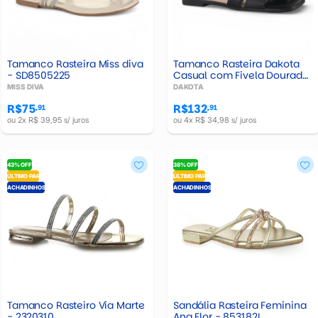
Tamanco Rasteira Miss diva
Tamanco Rasteira Dakota
- SD8505225
Casual com Fivela Dourada
– Y9182
MISS DIVA
DAKOTA
R$75
R$132
,91
,91
ou 2x R$ 39,95 s/ juros
ou 4x R$ 34,98 s/ juros
43% OFF
38% OFF
ÚLTIMO PAR
ÚLTIMO PAR
ACHADINHOS
ACHADINHOS
Tamanco Rasteiro Via Marte
Sandália Rasteira Feminina
- 2320310
Ana Flor - 853182L