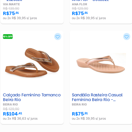
VIA MARTE
ANA FLOR
R$ 139,90
R$ 129,90
R$75
R$75
,91
,91
ou 2x R$ 39,95 s/ juros
ou 2x R$ 39,95 s/ juros
15% OFF
Calçado Feminino Tamanco
Sandália Rasteira Casual
Beira Rio
Feminina Beira Rio -
8224804
BEIRA RIO
BEIRA RIO
R$ 129,90
R$104
R$75
,41
,91
ou 3x R$ 36,63 s/ juros
ou 2x R$ 39,95 s/ juros