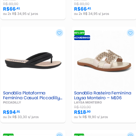
R$ 89,90
R$ 89,90
R$66
R$66
,41
,41
ou 2x R$ 34,95 s/ juros
ou 2x R$ 34,95 s/ juros
85% OFF
ACHADINHOS
Sandália Plataforma
Sandália Rasteira Feminina
Feminina Casual Piccadilly
Laysa Monteiro – M106
- 500401-31
PICCADILLY
LAYSA MONTEIRO
R$ 129,90
R$94
R$18
,91
,90
ou 3x R$ 33,30 s/ juros
ou 1x R$ 19,90 s/ juros
40% OFF
18% OFF