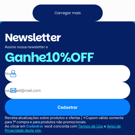
Carregar mais
Newsletter
Assine nossa newsletter e
Ganhe
10%OFF
Cadastrar
Receba atualizações sobre produtos e ofertas | *Cupom válido somente
para 1ª compra e para produtos não promocionais.
Ao clicar em
Cadastrar
você concorda com
Termos de Uso
e
Aviso de
Privacidade deste site
.