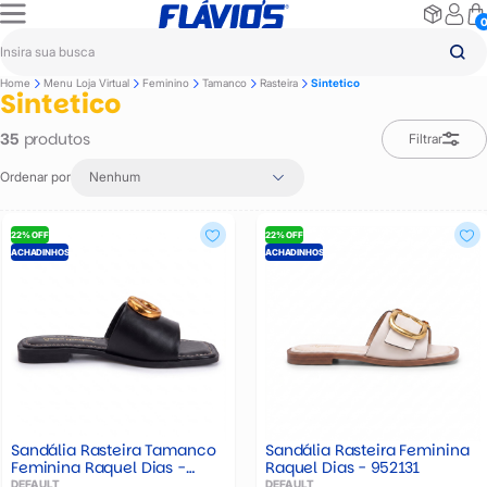
Home
Menu Loja Virtual
Feminino
Tamanco
Rasteira
Sintetico
Sintetico
produtos
35
Filtrar
Ordenar por
Nenhum
22% OFF
22% OFF
ACHADINHOS
ACHADINHOS
Sandália Rasteira Tamanco
Sandália Rasteira Feminina
Feminina Raquel Dias -
Raquel Dias - 952131
951927
DEFAULT
DEFAULT