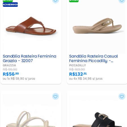
ACHADINHOS
Sandália Rasteira Feminina
Sandália Rasteira Casual
Grazzia - 32007
Feminina Piccadilly -
500411-09
GRAZZIA
PICCADILLY
R$ 99,90
R$ 169,90
R$56
R$132
,90
,91
ou 1x R$ 59,90 s/ juros
ou 4x R$ 34,98 s/ juros