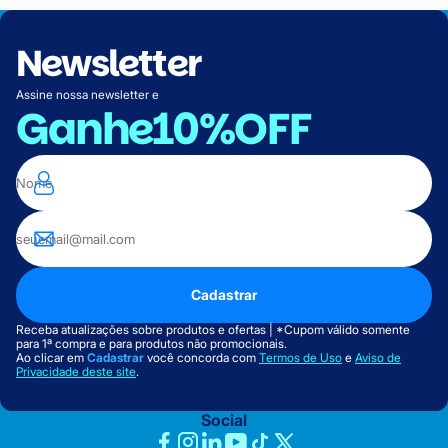
Newsletter
Assine nossa newsletter e
Ganhe
10%OFF
Cadastrar
Receba atualizações sobre produtos e ofertas | *Cupom válido somente
para 1ª compra e para produtos não promocionais.
Ao clicar em
Cadastrar
você concorda com
Termos de Uso
e
Aviso de
Privacidade deste site
.
Social