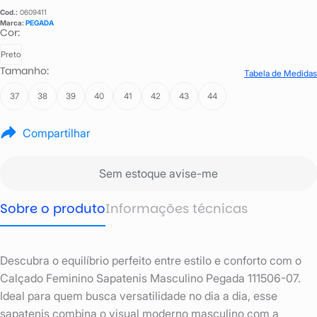
Cod.:
0609411
Marca:
PEGADA
Cor:
Preto
Tamanho:
Tabela de Medidas
37
38
39
40
41
42
43
44
Compartilhar
Sem estoque avise-me
Sobre o produto
Informações técnicas
Descubra o equilíbrio perfeito entre estilo e conforto com o
Calçado Feminino Sapatenis Masculino Pegada 111506-07.
Ideal para quem busca versatilidade no dia a dia, esse
sapatenis combina o visual moderno masculino com a